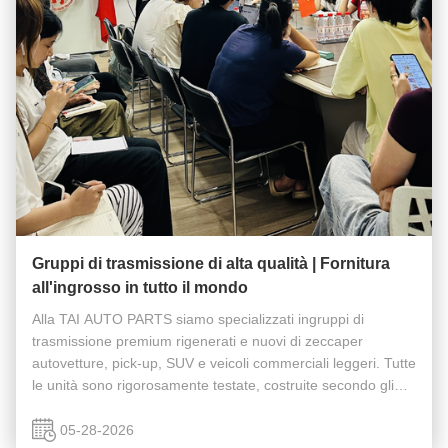
Gruppi di trasmissione di alta qualità | Fornitura
all'ingrosso in tutto il mondo
Alla TAI AUTO PARTS siamo specializzati ingruppi di
trasmissione premium rigenerati e nuovi di zeccaper
autovetture, pick-up, SUV e veicoli commerciali leggeri. Tutte
le unità sono rigorosamente testate, costruite secondo gli
standard OEM e coperte da una garanzia affidabile per la
tua tranquillità. ...
05-28-2026