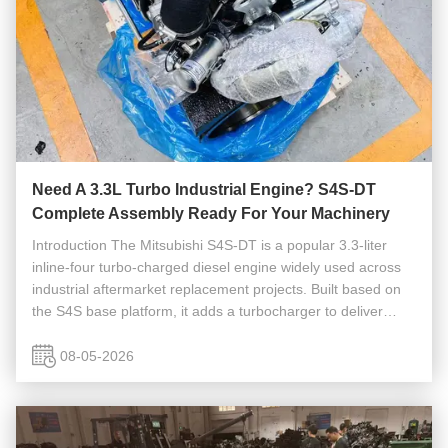
Need A 3.3L Turbo Industrial Engine? S4S‑DT
Complete Assembly Ready For Your Machinery
Introduction The Mitsubishi S4S‑DT is a popular 3.3‑liter
inline‑four turbo‑charged diesel engine widely used across
industrial aftermarket replacement projects. Built based on
the S4S base platform, it adds a turbocharger to deliver
higher power and torque for heavy‑duty working conditions.
It is a ...
08-05-2026