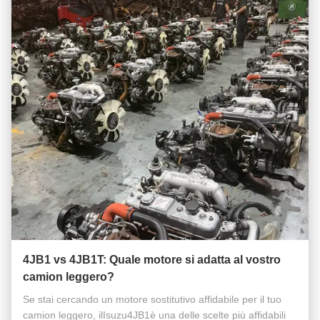
4JB1 vs 4JB1T: Quale motore si adatta al vostro
camion leggero?
Se stai cercando un motore sostitutivo affidabile per il tuo
camion leggero, ilIsuzu4JB1è una delle scelte più affidabili