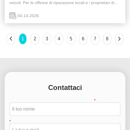
veicoli. Per le officine di riparazione locali e i proprietari di
flotte, scegliere affidabili motori diesel giapponesi è il modo
...
04-14-2026
1
2
3
4
5
6
7
8
Contattaci