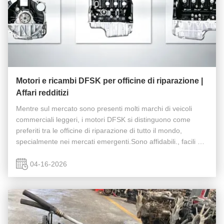
Motori e ricambi DFSK per officine di riparazione |
Affari redditizi
Mentre sul mercato sono presenti molti marchi di veicoli
commerciali leggeri, i motori DFSK si distinguono come
preferiti tra le officine di riparazione di tutto il mondo,
specialmente nei mercati emergenti.Sono affidabili., facili da
riparare e supportati da una rete matura di parti di ricambio,
...
04-16-2026