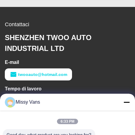
Contattaci
SHENZHEN TWOO AUTO
INDUSTRIAL LTD
E-mail
twooauto@hotmail.com
Tempo di lavoro
9:00-18:30
Missy Vans
Il nostro indirizzo
6:33 PM
Indirizzo aziendale
No 8028, Jincheng Industrial Center, South Lixin Rd, Fuyong
Good day, what product are you looking for?