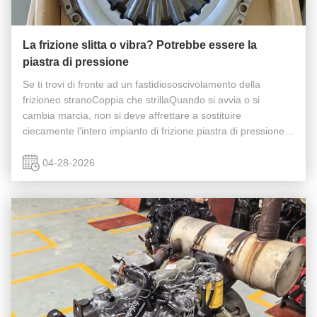
La frizione slitta o vibra? Potrebbe essere la
piastra di pressione
Se ti trovi di fronte ad un fastidiososcivolamento della
frizioneo stranoCoppia che strillaQuando si avvia o si
cambia marcia, non si deve affrettare a sostituire
ciecamente l'intero impianto di frizione.piastra di pressione
della frizione. Comprendere come funziona la piastra di
pressione, i ...
04-28-2026