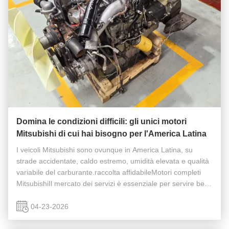
Domina le condizioni difficili: gli unici motori
Mitsubishi di cui hai bisogno per l'America Latina
I veicoli Mitsubishi sono ovunque in America Latina, su
strade accidentate, caldo estremo, umidità elevata e qualità
variabile del carburante.raccolta affidabileMotori completi
MitsubishiIl mercato dei servizi è essenziale per servire bene
i clienti e far crescere profitti costanti. Per il Perù, l...
04-23-2026