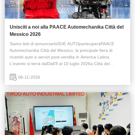
Unisciti a noi alla PAACE Automechanika Città del
Messico 2026
Siamo lieti di annunciarloDUE AUTOparteciperàPAACE
Automechanika Città del Messico, la principale fiera di
ricambi auto e servizi post-vendita in America Latina.
L'evento si terrà dalDall'8 al 10 luglio 2026a Città del
Messico. Essendo una nota fiera automobilistica regionale,
riunisce produttori, ...
06-11-2026