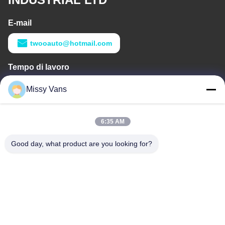
E-mail
twooauto@hotmail.com
Tempo di lavoro
9:00-18:30
Missy Vans
Il nostro indirizzo
6:35 AM
Indirizzo aziendale
No 8028, Jincheng Industrial Center, South Lixin Rd, Fuyong
Good day, what product are you looking for?
Street, Baoan District, Shenzhen, RPC
Indirizzo della fabbrica
No. 1010, South Qiaohe Rd, Qiaotou, Fuyong, Distretto di
Bao'an, Shenzhen, RPC
tel