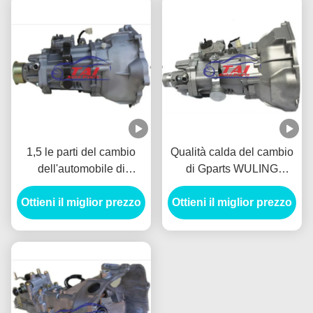
1,5 le parti del cambio
Qualità calda del cambio
dell'automobile di
di Gparts WULING
SC16M5C, trasmissione
1.4//SC12M5B1 della
Ottieni il miglior prezzo
automatica parte il
Ottieni il miglior prezzo
trasmissione di vendita
cambio per Wuling
garantita