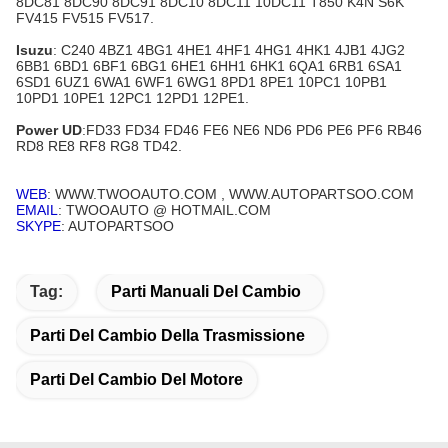
8DC81 8DC90 8DC91 8DC10 8DC11 10DC11 T850 K4N S6K
FV415 FV515 FV517.
Isuzu
: C240 4BZ1 4BG1 4HE1 4HF1 4HG1 4HK1 4JB1 4JG2
6BB1 6BD1 6BF1 6BG1 6HE1 6HH1 6HK1 6QA1 6RB1 6SA1
6SD1 6UZ1 6WA1 6WF1 6WG1 8PD1 8PE1 10PC1 10PB1
10PD1 10PE1 12PC1 12PD1 12PE1.
Power UD
:FD33 FD34 FD46 FE6 NE6 ND6 PD6 PE6 PF6 RB46
RD8 RE8 RF8 RG8 TD42.
WEB
: WWW.TWOOAUTO.COM , WWW.AUTOPARTSOO.COM
EMAIL
: TWOOAUTO @ HOTMAIL.COM
SKYPE
: AUTOPARTSOO
Tag:
Parti Manuali Del Cambio
Parti Del Cambio Della Trasmissione
Parti Del Cambio Del Motore