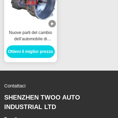
Nuove parti del cambio
dell'automobile di
Dongan, qualità di
trasmissione del cambio
Ottieni il miglior prezzo
Bs09-3 Dongan garantito
Bs09-10
Contattaci
SHENZHEN TWOO AUTO
INDUSTRIAL LTD