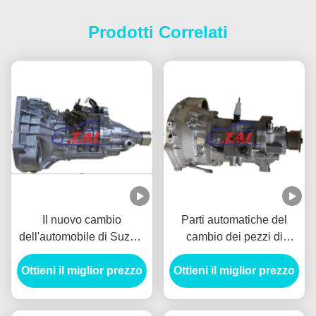
Prodotti Correlati
Il nuovo cambio
Parti automatiche del
dell'automobile di Suzuki
cambio dei pezzi di
parte la qualità del
ricambio automatici,
Ottieni il miglior prezzo
cambio della
Ottieni il miglior prezzo
cambio della
trasmissione 474
trasmissione di Wuling
Mr510a01 garantita
N300 B12 Sc63b nuovo