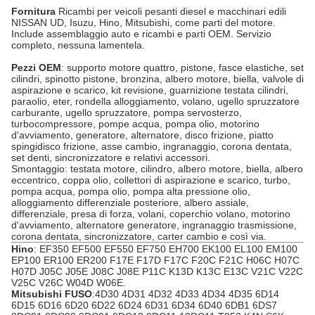
Fornitura
Ricambi per veicoli pesanti diesel e macchinari edili
NISSAN UD, Isuzu, Hino, Mitsubishi, come parti del motore.
Include assemblaggio auto e ricambi e parti OEM. Servizio
completo, nessuna lamentela.
Pezzi OEM
: supporto motore quattro, pistone, fasce elastiche, set
cilindri, spinotto pistone, bronzina, albero motore, biella, valvole di
aspirazione e scarico, kit revisione, guarnizione testata cilindri,
paraolio, eter, rondella alloggiamento, volano, ugello spruzzatore
carburante, ugello spruzzatore, pompa servosterzo,
turbocompressore, pompe acqua, pompa olio, motorino
d'avviamento, generatore, alternatore, disco frizione, piatto
spingidisco frizione, asse cambio, ingranaggio, corona dentata,
set denti, sincronizzatore e relativi accessori.
Smontaggio: testata motore, cilindro, albero motore, biella, albero
eccentrico, coppa olio, collettori di aspirazione e scarico, turbo,
pompa acqua, pompa olio, pompa alta pressione olio,
alloggiamento differenziale posteriore, albero assiale,
differenziale, presa di forza, volani, coperchio volano, motorino
d'avviamento, alternatore generatore, ingranaggio trasmissione,
corona dentata, sincronizzatore, carter cambio e così via.
Hino
: EF350 EF500 EF550 EF750 EH700 EK100 EL100 EM100
EP100 ER100 ER200 F17E F17D F17C F20C F21C H06C H07C
H07D J05C J05E J08C J08E P11C K13D K13C E13C V21C V22C
V25C V26C W04D W06E.
Mitsubishi FUSO
:4D30 4D31 4D32 4D33 4D34 4D35 6D14
6D15 6D16 6D20 6D22 6D24 6D31 6D34 6D40 6DB1 6DS7