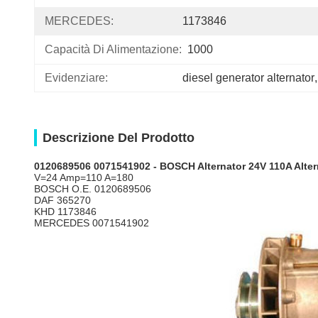
MERCEDES:
1173846
Capacità Di Alimentazione:
1000
Evidenziare:
diesel generator alternator
,
Descrizione Del Prodotto
0120689506 0071541902 - BOSCH Alternator 24V 110A Alte
V=24 Amp=110 A=180
BOSCH
O.E. 0120689506
DAF 365270
KHD 1173846
MERCEDES 0071541902