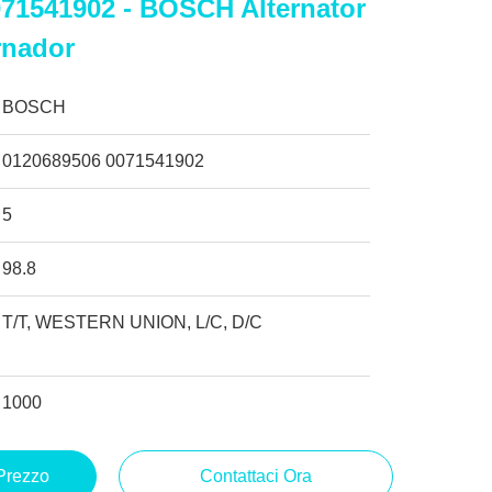
71541902 - BOSCH Alternator
rnador
BOSCH
0120689506 0071541902
5
98.8
T/T, WESTERN UNION, L/C, D/C
1000
 Prezzo
Contattaci Ora