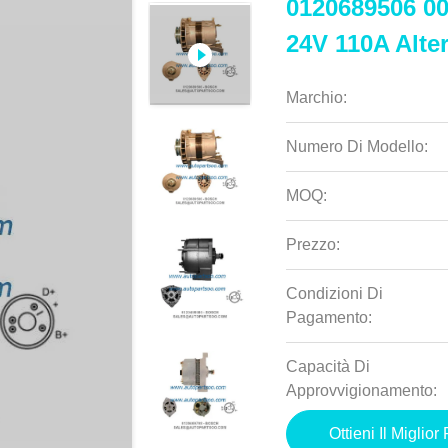
0120689506 00
24V 110A Alte
Marchio:
Numero Di Modello:
MOQ:
Prezzo:
Condizioni Di
Pagamento:
Capacità Di
Approvvigionamento:
Ottieni Il Miglior