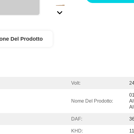
ione Del Prodotto
Volt:
2
0
Nome Del Prodotto:
Al
A
DAF:
3
KHD:
1