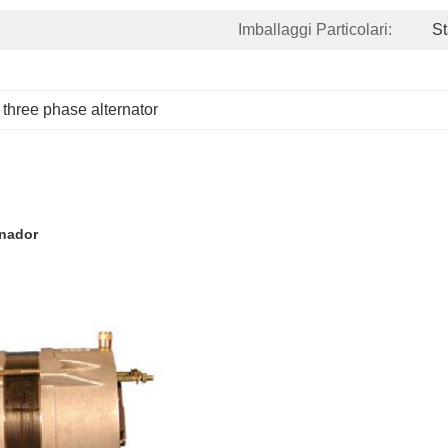
Imballaggi Particolari:
S
 
three phase alternator
rnador