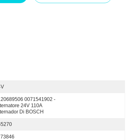
4V
120689506 0071541902 - 
ternatore 24V 110A 
lternador Di BOSCH
65270
173846