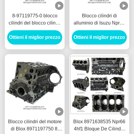
8-97119775-0 blocco
Blocco cilindri di
cilindri del blocco cilindri
alluminio di Isuzu Npr66
del motore Npr66 4hf1
4hf1 Bloque De Cilindro
Bloque De Cilindro Isuzu
Ottieni il miglior prezzo
del blocco motore di Blox
Ottieni il miglior prezzo
4hf1
8-97119775-0
Blocco cilindri del motore
Blox 8971638535 Npr66
di Blox 8971197750 8-
4hf1 Bloque De Cilindro