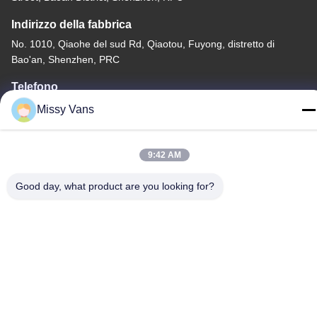
Indirizzo della fabbrica
No. 1010, Qiaohe del sud Rd, Qiaotou, Fuyong, distretto di
Bao'an, Shenzhen, PRC
Telefono
+86-185-7643-6547
Missy Vans
9:42 AM
Good day, what product are you looking for?
Cina Buona qualità Componenti del motore giapponesi Fornitore.
-2026 SHENZHEN TWOO AUTO INDUSTRIAL LTD Tutti i diritti
riservati.
Politica sulla privacy
|
Mappa del sito