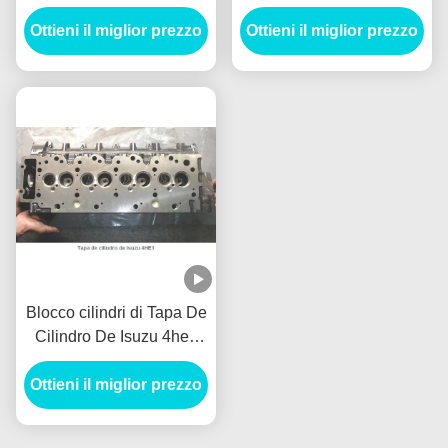
97163853-5 8971638535
Blox con l'alta preferenza
Ottieni il miglior prezzo
Npr66 4hf1 Bloque De
Ottieni il miglior prezzo
Cilindro
Blocco cilindri di Tapa De
Cilindro De Isuzu 4he1
del blocco cilindri del
Ottieni il miglior prezzo
motore a benzina