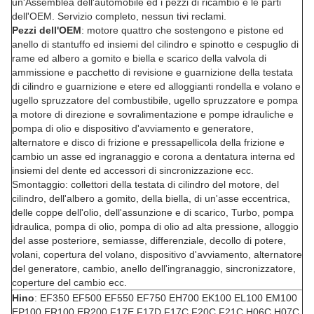
un'Assemblea dell'automobile ed i pezzi di ricambio e le parti
dell'OEM. Servizio completo, nessun tivi reclami.
Pezzi dell'OEM
: motore quattro che sostengono e pistone ed
anello di stantuffo ed insiemi del cilindro e spinotto e cespuglio di
rame ed albero a gomito e biella e scarico della valvola di
ammissione e pacchetto di revisione e guarnizione della testata
di cilindro e guarnizione e etere ed alloggianti rondella e volano e
ugello spruzzatore del combustibile, ugello spruzzatore e pompa
a motore di direzione e sovralimentazione e pompe idrauliche e
pompa di olio e dispositivo d'avviamento e generatore,
alternatore e disco di frizione e pressapellicola della frizione e
cambio un asse ed ingranaggio e corona a dentatura interna ed
insiemi del dente ed accessori di sincronizzazione ecc.
Smontaggio: collettori della testata di cilindro del motore, del
cilindro, dell'albero a gomito, della biella, di un'asse eccentrica,
delle coppe dell'olio, dell'assunzione e di scarico, Turbo, pompa
idraulica, pompa di olio, pompa di olio ad alta pressione, alloggio
del asse posteriore, semiasse, differenziale, decollo di potere,
volani, copertura del volano, dispositivo d'avviamento, alternatore
del generatore, cambio, anello dell'ingranaggio, sincronizzatore,
coperture del cambio ecc.
Hino
: EF350 EF500 EF550 EF750 EH700 EK100 EL100 EM100
EP100 ER100 ER200 F17E F17D F17C F20C F21C H06C H07C