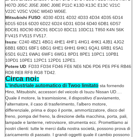
H07D J05C J05E J08C J08E P11C K13D K13C E13C V21C
V22C V25C V26C W04D W06E.
Mitsubishi FUSO
: 4D30 4D31 4D32 4D33 4D34 4D35 6D14
6D15 6D16 6D20 6D22 6D24 6D31 6D34 6D40 6DB1 6DS7
8DC81 8DC90 8DC91 8DC10 8DC11 10DC11 T850 K4N S6K
FV415 FV515 FV517.
Isuzu
: C240 4BZ1 4BG1 4HE1 4HF1 4HG1 4HK1 4JB1 4JG2
6BB1 6BD1 6BF1 6BG1 6HE1 6HH1 6HK1 6QA1 6RB1 6SA1
6SD1 6UZ1 6WA1 6WF1 6WG1 8PD1 8PE1 10PC1 10PB1
10PD1 10PE1 12PC1 12PD1 12PE1.
Potere UD
: FD33 FD34 FD46 FE6 NE6 ND6 PD6 PE6 PF6 RB46
RD8 RE8 RF8 RG8 TD42.
Circa noi:
L'industriale automatico di Twoo limitato
sta fornendo
Hino, Mitsubishi, accessori del veicolo di Isuzu Nissan UD….
Quale il motore, la trasmissione, il dispositivo d'avviamento,
l'alternatore, il caso di trasferimento, l'albero motore,
differenziale, prima e dopo il ponte, ammortizzatore, disco del
freno, pompa del freno, la direzione della macchina, porta, pali,
lampade e lanterne, retrovisore, strumenta ecc. Promettiamo ai
nostri clienti: tutte le merci dalla nostra società, possono prova di
caricamento di passato. I grandi oggetti quale il cambio possono