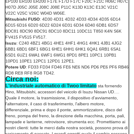
EP100 ER100 ER200 F17E F17D F17C F20C F21C H06C H07C
H07D J05C J05E J08C J08E P11C K13D K13C E13C V21C
V22C V25C V26C W04D W06E.
Mitsubishi FUSO
: 4D30 4D31 4D32 4D33 4D34 4D35 6D14
6D15 6D16 6D20 6D22 6D24 6D31 6D34 6D40 6DB1 6DS7
8DC81 8DC90 8DC91 8DC10 8DC11 10DC11 T850 K4N S6K
FV415 FV515 FV517.
Isuzu
: C240 4BZ1 4BG1 4HE1 4HF1 4HG1 4HK1 4JB1 4JG2
6BB1 6BD1 6BF1 6BG1 6HE1 6HH1 6HK1 6QA1 6RB1 6SA1
6SD1 6UZ1 6WA1 6WF1 6WG1 8PD1 8PE1 10PC1 10PB1
10PD1 10PE1 12PC1 12PD1 12PE1.
Potere UD
: FD33 FD34 FD46 FE6 NE6 ND6 PD6 PE6 PF6 RB46
RD8 RE8 RF8 RG8 TD42.
Circa noi:
L'industriale automatico di Twoo limitato
sta fornendo
Hino, Mitsubishi, accessori del veicolo di Isuzu Nissan UD….
Quale il motore, la trasmissione, il dispositivo d'avviamento,
l'alternatore, il caso di trasferimento, l'albero motore,
differenziale, prima e dopo il ponte, ammortizzatore, disco del
freno, pompa del freno, la direzione della macchina, porta, pali,
lampade e lanterne, retrovisore, strumenta ecc. Promettiamo ai
nostri clienti: tutte le merci dalla nostra società, possono prova di
caricamento di passato. I grandi oggetti quale il cambio possono