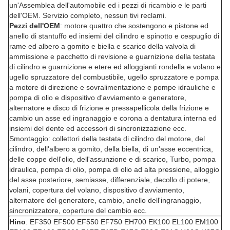
un'Assemblea dell'automobile ed i pezzi di ricambio e le parti
dell'OEM. Servizio completo, nessun tivi reclami.
Pezzi dell'OEM
: motore quattro che sostengono e pistone ed
anello di stantuffo ed insiemi del cilindro e spinotto e cespuglio di
rame ed albero a gomito e biella e scarico della valvola di
ammissione e pacchetto di revisione e guarnizione della testata
di cilindro e guarnizione e etere ed alloggianti rondella e volano e
ugello spruzzatore del combustibile, ugello spruzzatore e pompa
a motore di direzione e sovralimentazione e pompe idrauliche e
pompa di olio e dispositivo d'avviamento e generatore,
alternatore e disco di frizione e pressapellicola della frizione e
cambio un asse ed ingranaggio e corona a dentatura interna ed
insiemi del dente ed accessori di sincronizzazione ecc.
Smontaggio: collettori della testata di cilindro del motore, del
cilindro, dell'albero a gomito, della biella, di un'asse eccentrica,
delle coppe dell'olio, dell'assunzione e di scarico, Turbo, pompa
idraulica, pompa di olio, pompa di olio ad alta pressione, alloggio
del asse posteriore, semiasse, differenziale, decollo di potere,
volani, copertura del volano, dispositivo d'avviamento,
alternatore del generatore, cambio, anello dell'ingranaggio,
sincronizzatore, coperture del cambio ecc.
Hino
: EF350 EF500 EF550 EF750 EH700 EK100 EL100 EM100