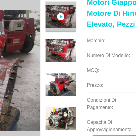
Motori Giappon
Motore Di Hi
Elevato, Pezz
Marchio:
Numero Di Modello:
MOQ:
Prezzo:
Condizioni Di
Pagamento:
Capacità Di
Approvvigionamento: