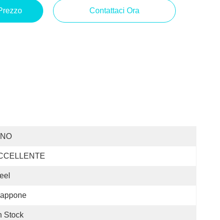
 Prezzo
Contattaci Ora
INO
CCELLENTE
eel
iappone
n Stock