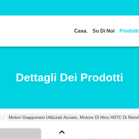
Casa.
Su Di Noi
Prodotti
Dettagli Dei Prodotti
Motori Giapponesi Utilizzati Acciaio, Motore Di Hino H07C Di Ren