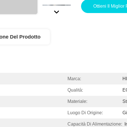
Ottieni Il Miglior
ione Del Prodotto
Marca:
H
Qualità:
E
Materiale:
St
Luogo Di Origine:
G
Capacità Di Alimentazione:
I