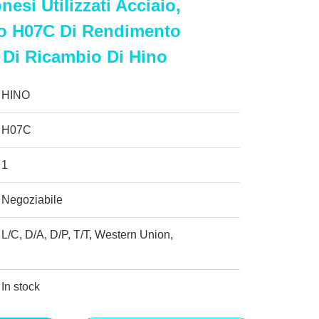
esi Utilizzati Acciaio,
no H07C Di Rendimento
i Di Ricambio Di Hino
HINO
H07C
1
Negoziabile
L/C, D/A, D/P, T/T, Western Union,
In stock