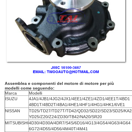
Assemblea e componenti del motore di motore per più
modelli come seguendo:
Marca
Modelli
ISUZU
4JA1/4JB1/4JG2/4JX1/4EE1/4ZE1/4ZD1/4EE1T/4BD1
4BD1T/4BD2T/4BA1/4HE1/4HF1/4HG1/4HK1/6VE1
NISSAN
TD25/TD27/TD27T/TD42/QD32/SD22/SD23/SD25/KA2
YD25/Z20/Z24/ZD30/TB42/NA20/SR20
MITSUBISHI
4D30/4D30A/4DR7/S4S/6D16/4G13/4G54/4G63/4G64
6G72/4D55/4D56/4M40T/4M41