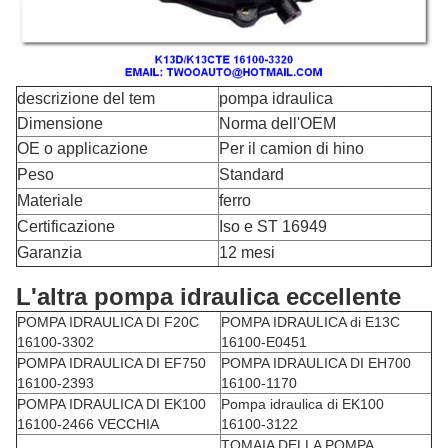
descrizione del tem
pompa idraulica
Dimensione
Norma dell'OEM
OE o applicazione
Per il camion di hino
Peso
Standard
Materiale
ferro
Certificazione
Iso e ST 16949
Garanzia
12 mesi
L'altra pompa idraulica eccellente
POMPA IDRAULICA DI F20C
POMPA IDRAULICA di E13C
16100-3302
16100-E0451
POMPA IDRAULICA DI EF750
POMPA IDRAULICA DI EH700
16100-2393
16100-1170
POMPA IDRAULICA DI EK100
Pompa idraulica di EK100
16100-2466 VECCHIA
16100-3122
TOMAIA DELLA POMPA