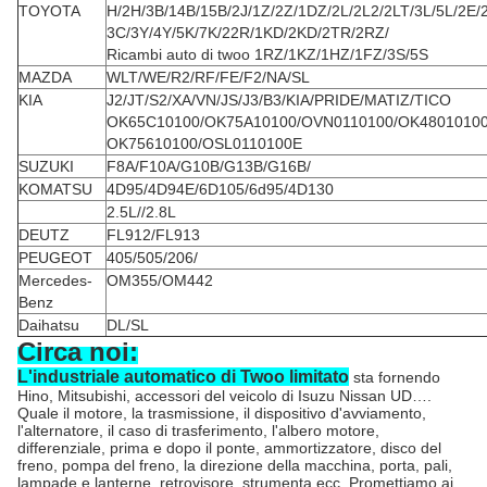
TOYOTA
H/2H/3B/14B/15B/2J/1Z/2Z/1DZ/2L/2L2/2LT/3L/5L/2E/
3C/3Y/4Y/5K/7K/22R/1KD/2KD/2TR/2RZ/
Ricambi auto di twoo 1RZ/1KZ/1HZ/1FZ/3S/5S
MAZDA
WLT/WE/R2/RF/FE/F2/NA/SL
KIA
J2/JT/S2/XA/VN/JS/J3/B3/KIA/PRIDE/MATIZ/TICO
OK65C10100/OK75A10100/OVN0110100/OK4801010
OK75610100/OSL0110100E
SUZUKI
F8A/F10A/G10B/G13B/G16B/
KOMATSU
4D95/4D94E/6D105/6d95/4D130
2.5L//2.8L
DEUTZ
FL912/FL913
PEUGEOT
405/505/206/
Mercedes-
OM355/OM442
Benz
Daihatsu
DL/SL
Circa noi:
L'industriale automatico di Twoo limitato
sta fornendo
Hino, Mitsubishi, accessori del veicolo di Isuzu Nissan UD….
Quale il motore, la trasmissione, il dispositivo d'avviamento,
l'alternatore, il caso di trasferimento, l'albero motore,
differenziale, prima e dopo il ponte, ammortizzatore, disco del
freno, pompa del freno, la direzione della macchina, porta, pali,
lampade e lanterne, retrovisore, strumenta ecc. Promettiamo ai