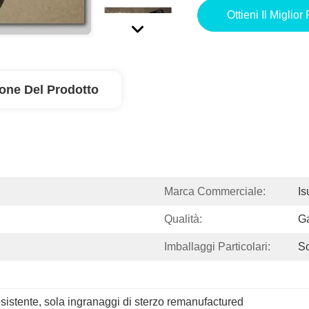
Ottieni Il Miglior
ione Del Prodotto
Marca Commerciale:
Is
Qualità:
Ga
Imballaggi Particolari:
So
esistente
, 
sola ingranaggi di sterzo remanufactured