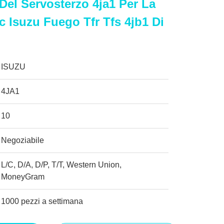
Del Servosterzo 4ja1 Per La
c Isuzu Fuego Tfr Tfs 4jb1 Di
ISUZU
4JA1
10
Negoziabile
L/C, D/A, D/P, T/T, Western Union,
MoneyGram
1000 pezzi a settimana