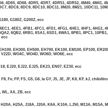
56, 4D65, 4D68, 4DR5, 4DR7, 4DR51, 4DR52, 4M40, 4M41, 4M
8DC7, 8DC8, 8DC9, 8DC10, 8DC11, 8M20, 8M21, 10DC11, 10M
G180, G180Z, G200Z, ecc
EC1, 4EE1, 4FB1, 4FC1, 4FD1, 4FG1, 4HE1, 4HF1, 4HG1, 4H
6QA2, 6QB2, 6RB1, 6SA1, 6SD1, 6WA1, 8PB1, 8PC1, 10PB1,
 ecc
 EH100, EH300, EH500, EH700, EK100, EM100, EP100, ER200
, V22D, WO4C, WO4D, WO6D, WO6E, ecc
18, EJ20, EJ22, EJ25, EK23, EN07, EZ30, ecc
F8, Fe, FP, FS, G5, G6, la GY, J5, JE, JF, K8, KF, kJ, chilolitr
O, WL, XA, ZB, ecc
, H20A, H25A, J18A, J20A, K6A, K10A, LJ50, M13A, M15A, 