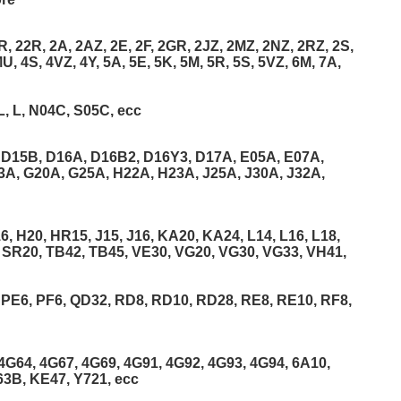
, 22R, 2A, 2AZ, 2E, 2F, 2GR, 2JZ, 2MZ, 2NZ, 2RZ, 2S,
U, 4S, 4VZ, 4Y, 5A, 5E, 5K, 5M, 5R, 5S, 5VZ, 6M, 7A,
L, L, N04C, S05C, ecc
 D15B, D16A, D16B2, D16Y3, D17A, E05A, E07A,
F23A, G20A, G25A, H22A, H23A, J25A, J30A, J32A,
 H20, HR15, J15, J16, KA20, KA24, L14, L16, L18,
 SR20, TB42, TB45, VE30, VG20, VG30, VG33, VH41,
 PE6, PF6, QD32, RD8, RD10, RD28, RE8, RE10, RF8,
4G64, 4G67, 4G69, 4G91, 4G92, 4G93, 4G94, 6A10,
63B, KE47, Y721, ecc