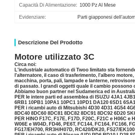
Capacità Di Alimentazione:
1000 Pz Al Mese
Evidenziare:
Parti giapponesi dell'auto
Descrizione Del Prodotto
Motore utilizzato 3C
Circa noi:
L'industriale automatico di Twoo limitato
sta fornendo
l'alternatore, il caso di trasferimento, l'albero motor
macchina, porta, pali, lampade e lanterne, retrovisore
di passato. I grandi oggetti quale il cambio possono
Abbiamo buon partner nel Sudamerica ed in Australia
PER le intere parti ed assemblea di ISUZU 4JA1
6RB1 10PB1 10PA1 10PC1 10PD1 DA120 6SD1 6SA
PER i ricambi auto di Mitsubishi 4D30 4D31 4G54
8DC40 8DC60 8DC81 8DC82 8DC91 8DC92 6D20 SK09
PER HINO F17C, F17E, F17D, F20C, F21C e H06C e H
W06E e W04D, FD46, PE6T, FC144, FC164, FC166, FG
FG17/EH700, RR3H/H07D, RC420/DK20, FS27/EK100,
PER i ricambi auto di Nissan (UD) PD6 RD10 LD28 S