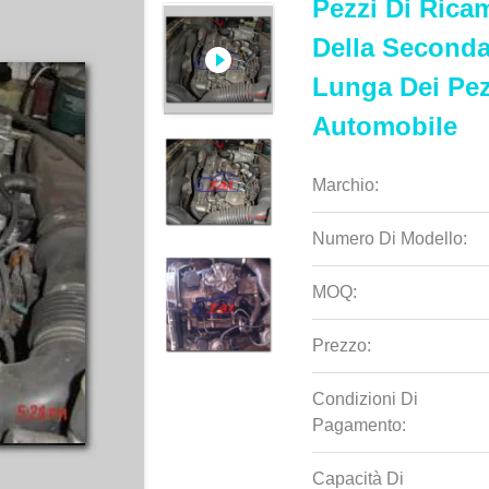
Pezzi Di Rica
Della Seconda
Lunga Dei Pez
Automobile
Marchio:
Numero Di Modello:
MOQ:
Prezzo:
Condizioni Di
Pagamento:
Capacità Di