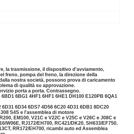
e, la trasmissione, il dispositivo d'avviamento,
del freno, pompa del freno, la direzione della
ci dalla nostra società, possono prova di caricamento
oblema di qualità su approvazione.
rvizio porta a porta. Contrassegno.
BC1 6BD1 6BG1 4HF1 6HF1 6HE1 DH100 E120PB 6QA1
22 6D31 6D34 6DS7 4D56 6C20 4D31 6DB1 8DC20
8 S4S e l'assemblea di motore
R200, EM100, V21C e V22C e V25C e V26C e J08C e
FC16/W06E, RJ172/EH700, RC421/DK20, SH633/EF750,
3CT, RR172/EH700, ricambi auto ed Assemblea
ore