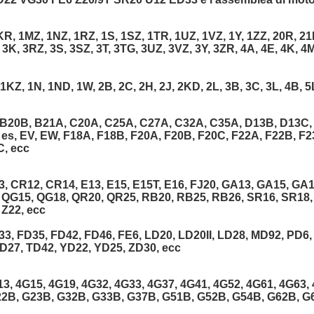
R, 1MZ, 1NZ, 1RZ, 1S, 1SZ, 1TR, 1UZ, 1VZ, 1Y, 1ZZ, 20R, 21R
 3K, 3RZ, 3S, 3SZ, 3T, 3TG, 3UZ, 3VZ, 3Y, 3ZR, 4A, 4E, 4K, 4M
1KZ, 1N, 1ND, 1W, 2B, 2C, 2H, 2J, 2KD, 2L, 3B, 3C, 3L, 4B, 5
 B20B, B21A, C20A, C25A, C27A, C32A, C35A, D13B, D13C,
E, es, EV, EW, F18A, F18B, F20A, F20B, F20C, F22A, F22B, 
C, ecc
 CR12, CR14, E13, E15, E15T, E16, FJ20, GA13, GA15, GA16,
, QG15, QG18, QR20, QR25, RB20, RB25, RB26, SR16, SR18,
 Z22, ecc
3, FD35, FD42, FD46, FE6, LD20, LD20II, LD28, MD92, PD6,
D27, TD42, YD22, YD25, ZD30, ecc
13, 4G15, 4G19, 4G32, 4G33, 4G37, 4G41, 4G52, 4G61, 4G63, 
22B, G23B, G32B, G33B, G37B, G51B, G52B, G54B, G62B, G