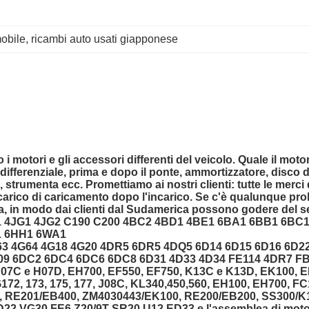
mobile
, 
ricambi auto usati giapponese
 i motori e gli accessori differenti del veicolo.
Quale il motor
e, differenziale, prima e dopo il ponte, ammortizzatore, disco 
, strumenta ecc. Promettiamo ai nostri clienti: tutte le mer
 carico di caricamento dopo l'incarico. Se c'è qualunque pr
, in modo dai clienti dal Sudamerica possono godere del se
 4JB1 4JG1 4JG2 C190 C200 4BC2 4BD1 4BE1 6BA1 6BB1 6
1 6HH1 6WA1
 4G63 4G64 4G18 4G20 4DR5 6DR5 4DQ5 6D14 6D15 6D16 6D
 6DC2 6DC4 6DC6 6DC8 6D31 4D33 4D34 FE114 4DR7 FB30
07C e H07D, EH700, EF550, EF750, K13C e K13D, EK100, E
172, 173, 175, 177, J08C, KL340,450,560, EH100, EH700, 
 RE201/EB400, ZM4030443/EK100, RE200/EB200, SS300/K1
D22 VG30 FE6 Z20/9T SR20 U12 ED33 e l'assemblea di mot