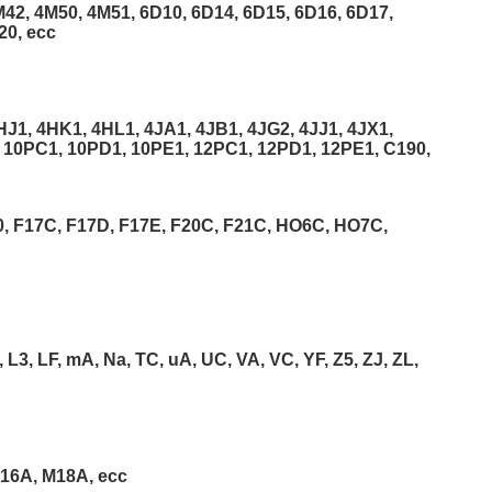
42, 4M50, 4M51, 6D10, 6D14, 6D15, 6D16, 6D17,
20, ecc
J1, 4HK1, 4HL1, 4JA1, 4JB1, 4JG2, 4JJ1, 4JX1,
 10PC1, 10PD1, 10PE1, 12PC1, 12PD1, 12PE1, C190,
, F17C, F17D, F17E, F20C, F21C, HO6C, HO7C,
o, L3, LF, mA, Na, TC, uA, UC, VA, VC, YF, Z5, ZJ, ZL,
M16A, M18A, ecc