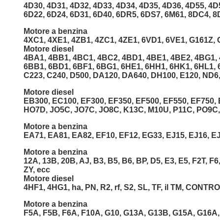
4D30, 4D31, 4D32, 4D33, 4D34, 4D35, 4D36, 4D55, 4D
6D22, 6D24, 6D31, 6D40, 6DR5, 6DS7, 6M61, 8DC4, 
Motore a benzina
4XC1, 4XE1, 4ZB1, 4ZC1, 4ZE1, 6VD1, 6VE1, G161Z, 
Motore diesel
4BA1, 4BB1, 4BC1, 4BC2, 4BD1, 4BE1, 4BE2, 4BG1, 4
6BB1, 6BD1, 6BF1, 6BG1, 6HE1, 6HH1, 6HK1, 6HL1, 
C223, C240, D500, DA120, DA640, DH100, E120, ND6,
Motore diesel
EB300, EC100, EF300, EF350, EF500, EF550, EF750,
HO7D, JO5C, JO7C, JO8C, K13C, M10U, P11C, PO9C
Motore a benzina
EA71, EA81, EA82, EF10, EF12, EG33, EJ15, EJ16, EJ
Motore a benzina
12A, 13B, 20B, AJ, B3, B5, B6, BP, D5, E3, E5, F2T, F6, 
ZY, ecc
Motore diesel
4HF1, 4HG1, ha, PN, R2, rf, S2, SL, TF, il TM, CONTR
Motore a benzina
F5A, F5B, F6A, F10A, G10, G13A, G13B, G15A, G16A