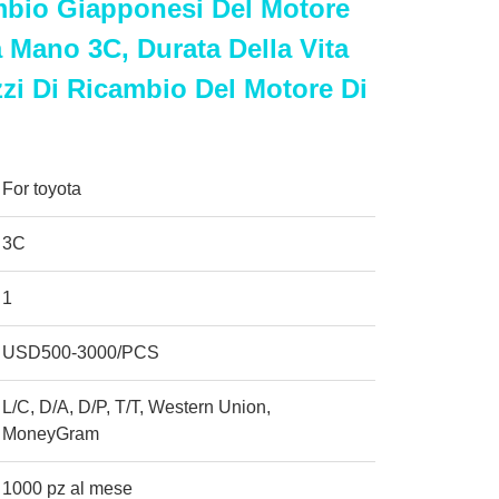
mbio Giapponesi Del Motore
 Mano 3C, Durata Della Vita
zi Di Ricambio Del Motore Di
For toyota
3C
1
USD500-3000/PCS
L/C, D/A, D/P, T/T, Western Union,
MoneyGram
1000 pz al mese