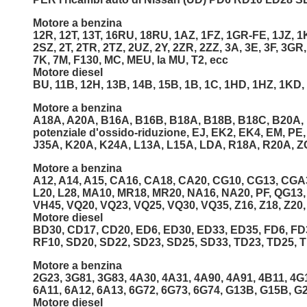
Motore a benzina
12R, 12T, 13T, 16RU, 18RU, 1AZ, 1FZ, 1GR-FE, 1JZ, 1K
2SZ, 2T, 2TR, 2TZ, 2UZ, 2Y, 2ZR, 2ZZ, 3A, 3E, 3F, 3GR,
7K, 7M, F130, MC, MEU, la MU, T2, ecc
Motore diesel
BU, 11B, 12H, 13B, 14B, 15B, 1B, 1C, 1HD, 1HZ, 1KD, 
Motore a benzina
A18A, A20A, B16A, B16B, B18A, B18B, B18C, B20A,
potenziale d'ossido-riduzione, EJ, EK2, EK4, EM, P
J35A, K20A, K24A, L13A, L15A, LDA, R18A, R20A, Z
Motore a benzina
A12, A14, A15, CA16, CA18, CA20, CG10, CG13, CGA3,
L20, L28, MA10, MR18, MR20, NA16, NA20, PF, QG13
VH45, VQ20, VQ23, VQ25, VQ30, VQ35, Z16, Z18, Z20,
Motore diesel
BD30, CD17, CD20, ED6, ED30, ED33, ED35, FD6, FD3
RF10, SD20, SD22, SD23, SD25, SD33, TD23, TD25, T
Motore a benzina
2G23, 3G81, 3G83, 4A30, 4A31, 4A90, 4A91, 4B11, 4G
6A11, 6A12, 6A13, 6G72, 6G73, 6G74, G13B, G15B, G
Motore diesel