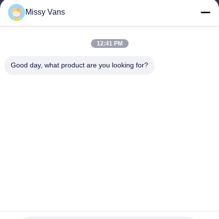
9:00-18:30
Missy Vans
Il nostro indirizzo
12:41 PM
Indirizzo aziendale
No 8028, Jincheng Industrial Center, South Lixin Rd, Fuyong
Good day, what product are you looking for?
Street, Baoan District, Shenzhen, RPC
Indirizzo della fabbrica
No. 1010, South Qiaohe Rd, Qiaotou, Fuyong, Distretto di
Bao'an, Shenzhen, RPC
tel
+86-185-7643-6547
Cina Buona qualità Parti di motori giapponesi Fornitore. -2026
SHENZHEN TWOO AUTO INDUSTRIAL LTD Tutti i diritti riservati.