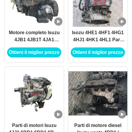
Motore completo Isuzu
Isozu 4HE1 4HF1 4HG1
4JB1 4JB1T 4JA1
4HJ1 4HK1 4HL1 Parti
4JA1T 4JH1 Motori
di motori diesel
Ottieni il miglior prezzo
Ottieni il miglior prezzo
turbo diesel
Parti di motori Isuzu
Parti di motore diesel