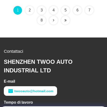
6BG1T 6BD1 4BG1
4BD1 4JB1 4LE1
1
2
3
4
5
6
7
8
Contattaci
SHENZHEN TWOO AUTO
INDUSTRIAL LTD
E-mail
twooauto@hotmail.com
Tempo di lavoro