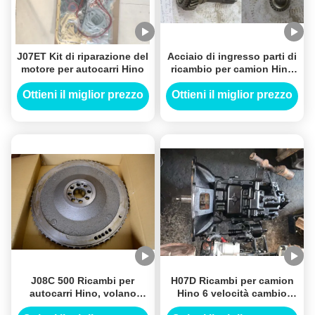
J07ET Kit di riparazione del
Acciaio di ingresso parti di
motore per autocarri Hino
ricambio per camion Hino
33311-2181 per motore
HE700
Ottieni il miglior prezzo
Ottieni il miglior prezzo
J08C 500 Ricambi per
H07D Ricambi per camion
autocarri Hino, volano
Hino 6 velocità cambio
13450-2830 Bolantes Del
manuale OEM STD