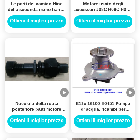
Le parti del camion Hino
Motore usato degli
della seconda mano hanno
accessori J08C H06C H07C
utilizzato F20C J08C J05C
H07D EH700 EF550 del
J08E J05E H06C H07C
camion Hino Motore Usado
Ottieni il miglior prezzo
Ottieni il miglior prezzo
EH700 EF550
J08C
Nocciolo della ruota
E13c 16100-E0451 Pompa
posteriore parti motore
d' acqua, ricambi per
Hino STD TS16949 per
camion Hino, per motori
Hino 12.9
diesel E13c
Ottieni il miglior prezzo
Ottieni il miglior prezzo