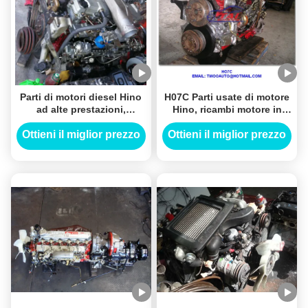
Parti di motori diesel Hino
H07C Parti usate di motore
ad alte prestazioni,
Hino, ricambi motore in
autodistruttori Hino usati
buone condizioni
J08C J08E J05C J05E
Ottieni il miglior prezzo
Ottieni il miglior prezzo