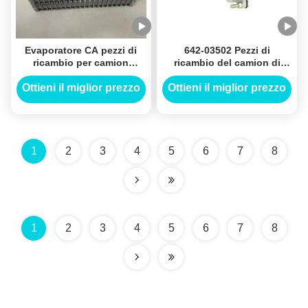
Evaporatore CA pezzi di
642-03502 Pezzi di
ricambio per camion
ricambio del camion di
Mitsubishi FV515
richiamo della frizione TS
ME733430
16949 per Hino
Ottieni il miglior prezzo
Ottieni il miglior prezzo
1
2
3
4
5
6
7
8
1
2
3
4
5
6
7
8