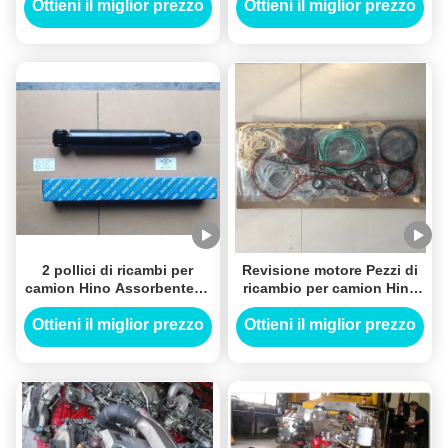
J08C Volantes JO8C
Ottieni il miglior prezzo
Ottieni il miglior prezzo
2 pollici di ricambi per
Revisione motore Pezzi di
camion Hino Assorbente di
ricambio per camion Hino
urti QBT-3576 QBT3576
Kit guarnizioni testata
F17D
Ottieni il miglior prezzo
Ottieni il miglior prezzo