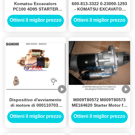
Komatsu Excavators
600-813-3322 0-23000-1293
PC100 4D95 STARTER
- KOMATSU EXCAVATOR
MOTOR Komatsu 600-813-
Starter Motor 24V 11T
4420 0-23000-1750
5.5KW
Ottieni il miglior prezzo
Ottieni il miglior prezzo
Dispositivo d'avviamento
M009T80572 M009T80573
di motore di 0001107037
ME164620 Starter Motor for
automobili, motorino di
Mitsubishi FV515 (8DC93)
avviamento automatico,
Ottieni il miglior prezzo
Ottieni il miglior prezzo
0001108030, 0123335002,
0120689562-BOSCH