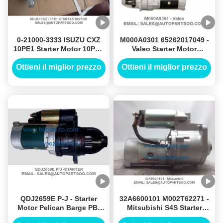
0-21000-3333 ISUZU CXZ
M000A0301 65262017049 -
10PE1 Starter Motor 10PB1
Valeo Starter Motor
10PD1 10PE1 CV CX CXZ
Daewoo D1146 DH220-3
CUX V10
DSL 24V 6.5, 7.0KW 11T
Ottieni il miglior prezzo
Ottieni il miglior prezzo
QDJ2659E P-J - Starter
32A6600101 M002T62271 -
Motor Pelican Barge PB-
Mitsubishi S4S Starter
2004 24V 5.5KW 11T
Motor 12V 2.2KW 10T