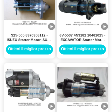
S25-505 8970958112 -
6V-5537 4N3182 10461025 -
ISUZU Starter Motor ISUZU
EXCAVATOR Starter Motor
4HF1 4HG1 4HJ1 Starter
42MT 24V 7.5KW 11T
24V
Ottieni il miglior prezzo
Ottieni il miglior prezzo