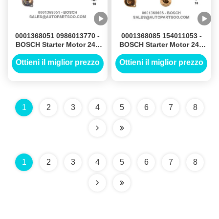
0001368051 0986013770 -
0001368085 154011053 -
BOSCH Starter Motor 24V
BOSCH Starter Motor 24V
4KW 10T MOTORES DE
3KW 10T MOTORES DE
ARRANQUE
ARRANQUE
Ottieni il miglior prezzo
Ottieni il miglior prezzo
1
2
3
4
5
6
7
8
1
2
3
4
5
6
7
8