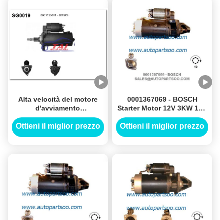
Alta velocità del motore
0001367069 - BOSCH
d'avviamento
Starter Motor 12V 3KW 10T
dell'automobile del
MOTORES DE ARRANQUE
motorino di avviamento
Ottieni il miglior prezzo
Ottieni il miglior prezzo
12V 0.9KW 8T Motores De
Arranque