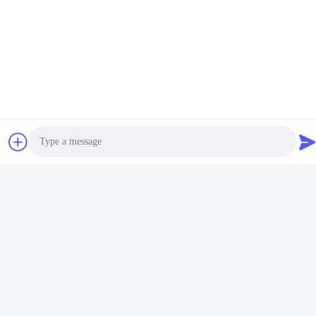
Motori Utilizzati Dell'importazione Del Giapponese
Motori Bassi Giapponesi Di Distanza In Miglia
Prodotti Correlati
Photo
Video Call
Audio Call