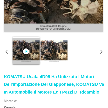
KOMATSU Usata 4D95 Ha Utilizzato I Motori
Dell'importazione Del Giapponese, KOMATSU Va
In Automobile Il Motore Ed I Pezzi Di Ricambio
Marchio:
Komatsu