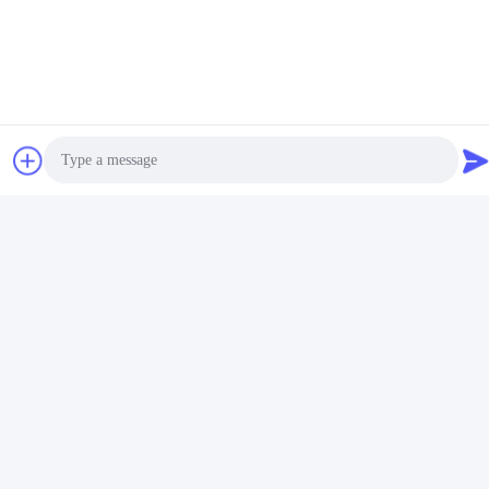
Photo
Video Call
Audio Call
Imballaggio: