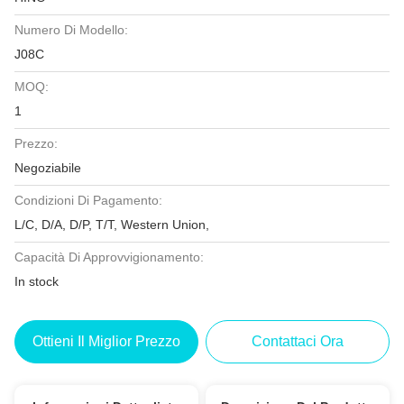
Numero Di Modello:
J08C
MOQ:
1
Prezzo:
Negoziabile
Condizioni Di Pagamento:
L/C, D/A, D/P, T/T, Western Union,
Capacità Di Approvvigionamento:
In stock
Ottieni Il Miglior Prezzo
Contattaci Ora