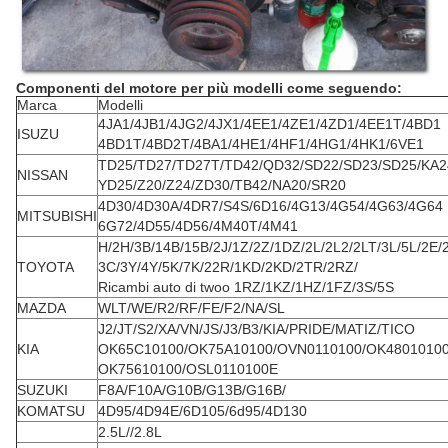
Componenti del motore per più modelli come seguendo:
Marca
Modelli
4JA1/4JB1/4JG2/4JX1/4EE1/4ZE1/4ZD1/4EE1T/4BD1
ISUZU
4BD1T/4BD2T/4BA1/4HE1/4HF1/4HG1/4HK1/6VE1
TD25/TD27/TD27T/TD42/QD32/SD22/SD23/SD25/KA2
NISSAN
YD25/Z20/Z24/ZD30/TB42/NA20/SR20
4D30/4D30A/4DR7/S4S/6D16/4G13/4G54/4G63/4G64
MITSUBISHI
6G72/4D55/4D56/4M40T/4M41
H/2H/3B/14B/15B/2J/1Z/2Z/1DZ/2L/2L2/2LT/3L/5L/2E/
TOYOTA
3C/3Y/4Y/5K/7K/22R/1KD/2KD/2TR/2RZ/
Ricambi auto di twoo
1RZ/1KZ/1HZ/1FZ/3S/5S
MAZDA
WLT/WE/R2/RF/FE/F2/NA/SL
J2/JT/S2/XA/VN/JS/J3/B3/KIA/PRIDE/MATIZ/TICO
KIA
OK65C10100/OK75A10100/OVN0110100/OK4801010
OK75610100/OSL0110100E
SUZUKI
F8A/F10A/G10B/G13B/G16B/
KOMATSU
4D95/4D94E/6D105/6d95/4D130
2.5L//2.8L