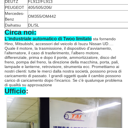
DEUTZ
FL912/FL913
PEUGEOT
405/505/206/
Mercedes-
OM355/OM442
Benz
Daihatsu
DL/SL
Circa noi:
L'industriale automatico di Twoo limitato
sta fornendo
Hino, Mitsubishi, accessori del veicolo di Isuzu Nissan UD….
Quale il motore, la trasmissione, il dispositivo d'avviamento,
l'alternatore, il caso di trasferimento, l'albero motore,
differenziale, prima e dopo il ponte, ammortizzatore, disco del
freno, pompa del freno, la direzione della macchina, porta, pali,
lampade e lanterne, retrovisore, strumenta ecc. Promettiamo ai
nostri clienti: tutte le merci dalla nostra società, possono prova di
caricamento di passato. I grandi oggetti quale il cambio possono
carico di caricamento dopo l'incarico. Se c'è qualunque problema
di qualità su approvazione
Ufficio
: