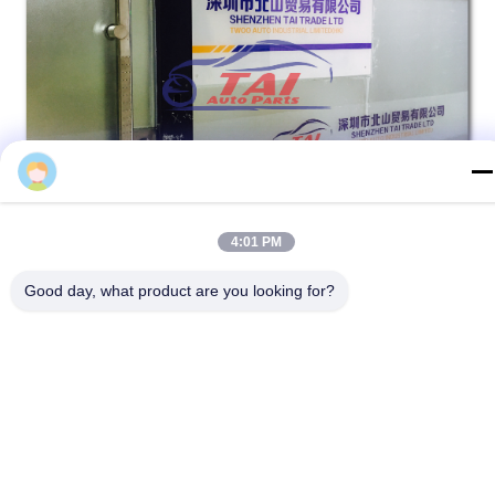
Missy Vans
4:01 PM
Più pezzi di ricambio:
Good day, what product are you looking for?