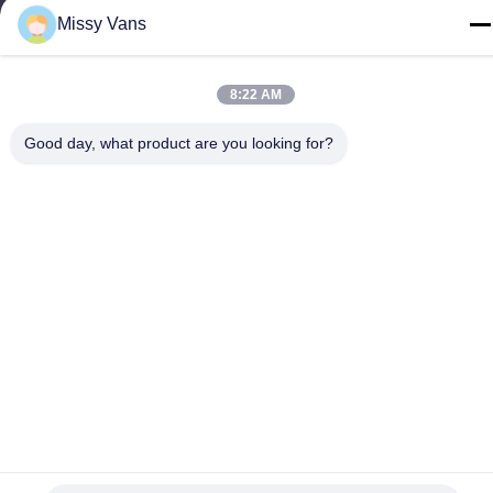
Bao'an, Shenzhen, PRC
Missy Vans
Telefono
+86-185-7643-6547
8:22 AM
Good day, what product are you looking for?
Cina Buona qualità Componenti del motore giapponesi Fornitore.
-2026 SHENZHEN TWOO AUTO INDUSTRIAL LTD Tutti i diritti
riservati.
Politica sulla privacy
|
Mappa del sito