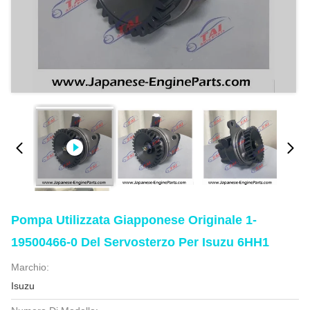
Pompa Utilizzata Giapponese Originale 1-
19500466-0 Del Servosterzo Per Isuzu 6HH1
Marchio:
Isuzu