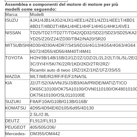
Assemblea e componenti del motore di motore per più
modelli come seguendo:
Marca
Modelli
ISUZU
4JA1/4JB1/4JG2/4JX1/4EE1/4ZE1/4ZD1/4EE1T/4BD1
4BD1T/4BD2T/4BA1/4HE1/4HF1/4HG1/4HK1/6VE1
NISSAN
TD25/TD27/TD27T/TD42/QD32/SD22/SD23/SD25/KA2
YD25/Z20/Z24/ZD30/TB42/NA20/SR20
MITSUBISHI
4D30/4D30A/4DR7/S4S/6D16/4G13/4G54/4G63/4G64
6G72/4D55/4D56/4M40T/4M41
TOYOTA
H/2H/3B/14B/15B/2J/1Z/2Z/1DZ/2L/2L2/2LT/3L/5L/2E/
3C/3Y/4Y/5K/7K/22R/1KD/2KD/2TR/2RZ/
Ricambi auto di twoo 1RZ/1KZ/1HZ/1FZ/3S/5S
MAZDA
WLT/WE/R2/RF/FE/F2/NA/SL
KIA
J2/JT/S2/XA/VN/JS/J3/B3/KIA/PRIDE/MATIZ/TICO
OK65C10100/OK75A10100/OVN0110100/OK4801010
OK75610100/OSL0110100E
SUZUKI
F8A/F10A/G10B/G13B/G16B/
KOMATSU
4D95/4D94E/6D105/6d95/4D130
2.5L//2.8L
DEUTZ
FL912/FL913
PEUGEOT
405/505/206/
Mercedes-
OM355/OM442