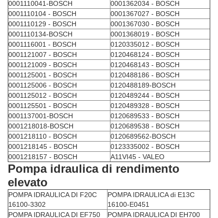
0001110041-BOSCH
0001362034 - BOSCH
0001110104 - BOSCH
0001367027 - BOSCH
0001110129 - BOSCH
0001367030 - BOSCH
0001110134-BOSCH
0001368019 - BOSCH
0001116001 - BOSCH
0120335012 - BOSCH
0001121007 - BOSCH
0120468124 - BOSCH
0001121009 - BOSCH
0120468143 - BOSCH
0001125001 - BOSCH
0120488186 - BOSCH
0001125006 - BOSCH
0120488189-BOSCH
0001125012 - BOSCH
0120489244 - BOSCH
0001125501 - BOSCH
0120489328 - BOSCH
0001137001-BOSCH
0120689533 - BOSCH
0001218018-BOSCH
0120689538 - BOSCH
0001218110 - BOSCH
0120689562-BOSCH
0001218145 - BOSCH
0123335002 - BOSCH
0001218157 - BOSCH
A11VI45 - VALEO
Pompa idraulica di rendimento
elevato
POMPA IDRAULICA DI F20C
POMPA IDRAULICA di E13C
16100-3302
16100-E0451
POMPA IDRAULICA DI EF750
POMPA IDRAULICA DI EH700