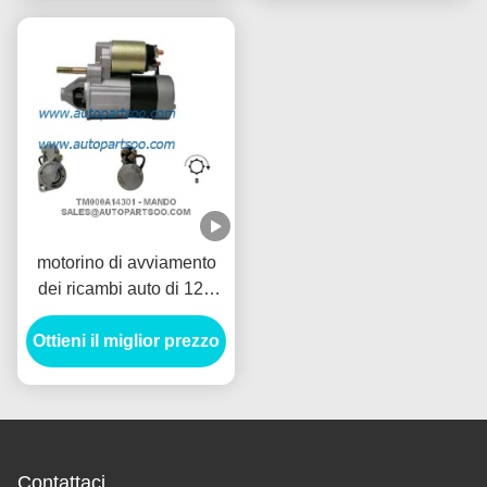
ARRANQUE
motorino di avviamento
dei ricambi auto di 12V
1.2KW, dispositivo
Ottieni il miglior prezzo
d'avviamento
dell'automobile elettrica
di 8T Anlasser
Contattaci