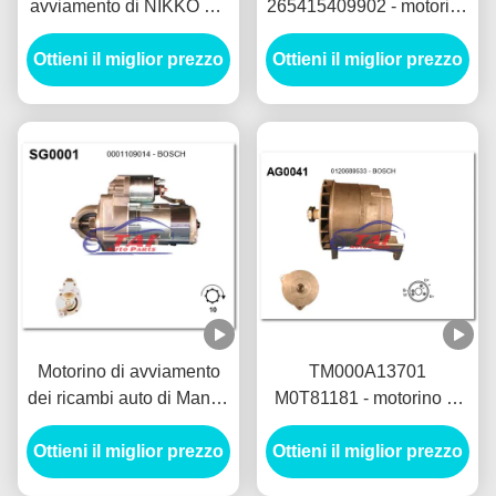
avviamento di NIKKO del
265415409902 - motorino
motorino di avviamento
di avviamento di LUCAS
dei ricambi auto 0-23000-
Ottieni il miglior prezzo
Ottieni il miglior prezzo
12V 1.7KW 8T
1292 24V 5.5KW 11T
MOTORES DE
Motores De Arranque
ARRANQUE
Motorino di avviamento
TM000A13701
dei ricambi auto di Mando
M0T81181 - motorino di
12V 1.2KW 8T Motores
avviamento di MANDO
Ottieni il miglior prezzo
De Arranque
Ottieni il miglior prezzo
12V 1.2KW 8T
MOTORES DE