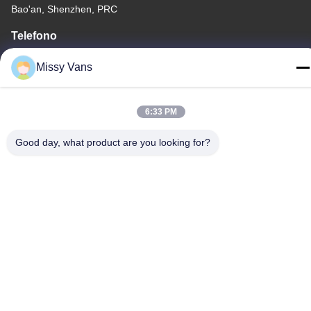
Bao'an, Shenzhen, PRC
Telefono
+86-185-7643-6547
Missy Vans
6:33 PM
Cina Buona qualità Componenti del motore giapponesi Fornitore.
Good day, what product are you looking for?
-2026 SHENZHEN TWOO AUTO INDUSTRIAL LTD Tutti i diritti
riservati.
Politica sulla privacy
|
Mappa del sito