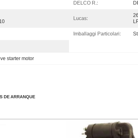
DELCO R.:
D
26
Lucas:
10
L
Imballaggi Particolari:
S
ve starter motor
RES DE ARRANQUE