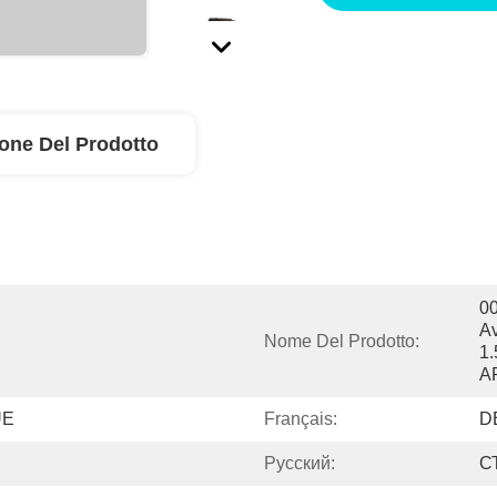
ione Del Prodotto
00
A
Nome Del Prodotto:
1
A
UE
Français:
D
Pусский:
С