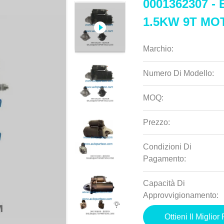
0001362307 - 
1.5KW 9T M
Marchio:
Numero Di Modello:
MOQ:
Prezzo:
Condizioni Di
Pagamento:
Capacità Di
Approvvigionamento:
Ottieni Il Miglior