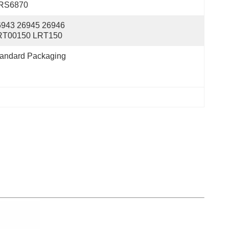
RS6870
943 26945 26946 
RT00150 LRT150
tandard Packaging