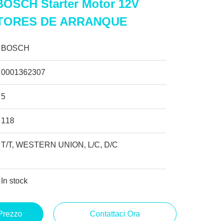
BOSCH Starter Motor 12V
OTORES DE ARRANQUE
BOSCH
0001362307
5
118
T/T, WESTERN UNION, L/C, D/C
In stock
 Prezzo
Contattaci Ora