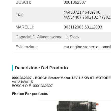
BOSCH:
0001362307
46430721 46439700 
Fiat:
46554407 7692102 77702
MARELLI:
063112003 63112003
Capacità Di Alimentazione:
In Stock
Evidenziare:
car engine starter
, 
automoti
Descrizione Del Prodotto
0001362307 - BOSCH Starter Motor 12V 1.5KW 9T MOTO
V=12 kW=1,5
BOSCH
O.E. 0001362307
Photos For products: